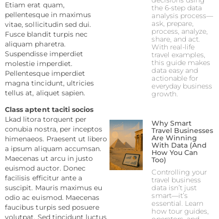
decisions using
Etiam erat quam,
the 6-step data
pellentesque in maximus
analysis process—
ask, prepare,
vitae, sollicitudin sed dui.
process, analyze,
Fusce blandit turpis nec
share, and act.
aliquam pharetra.
With real-life
Suspendisse imperdiet
travel examples,
this guide makes
molestie imperdiet.
data easy and
Pellentesque imperdiet
actionable for
magna tincidunt, ultricies
everyday business
tellus at, aliquet sapien.
growth.
Class aptent taciti socios
Lkad litora torquent per
Why Smart
conubia nostra, per inceptos
Travel Businesses
Are Winning
himenaeos. Praesent ut libero
With Data (And
a ipsum aliquam accumsan.
How You Can
Maecenas ut arcu in justo
Too)
euismod auctor. Donec
Controlling your
facilisis efficitur ante a
travel business
data isn’t just
suscipit. Mauris maximus eu
smart—it’s
odio ac euismod. Maecenas
essential. Learn
faucibus turpis sed posuere
how tour guides,
volutpat. Sed tincidunt luctus