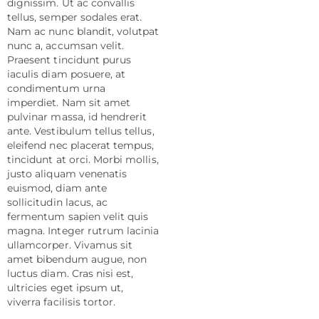
dignissim. Ut ac convallis
tellus, semper sodales erat.
Nam ac nunc blandit, volutpat
nunc a, accumsan velit.
Praesent tincidunt purus
iaculis diam posuere, at
condimentum urna
imperdiet. Nam sit amet
pulvinar massa, id hendrerit
ante. Vestibulum tellus tellus,
eleifend nec placerat tempus,
tincidunt at orci. Morbi mollis,
justo aliquam venenatis
euismod, diam ante
sollicitudin lacus, ac
fermentum sapien velit quis
magna. Integer rutrum lacinia
ullamcorper. Vivamus sit
amet bibendum augue, non
luctus diam. Cras nisi est,
ultricies eget ipsum ut,
viverra facilisis tortor.