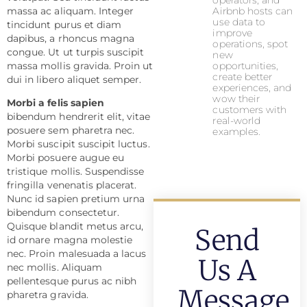
operators, and
Airbnb hosts can
massa ac aliquam. Integer
use data to
tincidunt purus et diam
improve
dapibus, a rhoncus magna
operations, spot
congue. Ut ut turpis suscipit
new
opportunities,
massa mollis gravida. Proin ut
create better
dui in libero aliquet semper.
experiences, and
wow their
Morbi a felis sapien
customers with
bibendum hendrerit elit, vitae
real-world
posuere sem pharetra nec.
examples.
Morbi suscipit suscipit luctus.
Morbi posuere augue eu
tristique mollis. Suspendisse
fringilla venenatis placerat.
Nunc id sapien pretium urna
bibendum consectetur.
Quisque blandit metus arcu,
Send
id ornare magna molestie
nec. Proin malesuada a lacus
Us A
nec mollis. Aliquam
pellentesque purus ac nibh
Message
pharetra gravida.