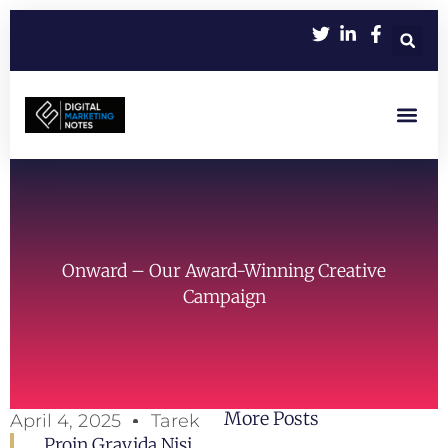
Let’s Work Toge
Onward – Our Award-Winning Creative
Campaign
More Posts
April 4, 2025
Tarek
Proin Gravida Nisi