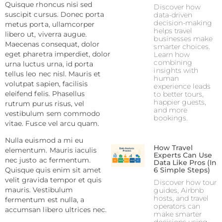
Quisque rhoncus nisi sed
Discover how
suscipit cursus. Donec porta
data-driven
decision-making
metus porta, ullamcorper
helps travel
libero ut, viverra augue.
businesses make
Maecenas consequat, dolor
smarter choices.
eget pharetra imperdiet, dolor
Learn how
combining
urna luctus urna, id porta
insights with
tellus leo nec nisl. Mauris et
human
volutpat sapien, facilisis
experience leads
eleifend felis. Phasellus
to better tours,
happier guests,
rutrum purus risus, vel
and more
vestibulum sem commodo
bookings.
vitae. Fusce vel arcu quam.
Nulla euismod a mi eu
How Travel
elementum. Mauris iaculis
Experts Can Use
nec justo ac fermentum.
Data Like Pros (In
6 Simple Steps)
Quisque quis enim sit amet
velit gravida tempor et quis
Discover how tour
mauris. Vestibulum
guides, Airbnb
hosts, and travel
fermentum est nulla, a
operators can
accumsan libero ultrices nec.
make smarter