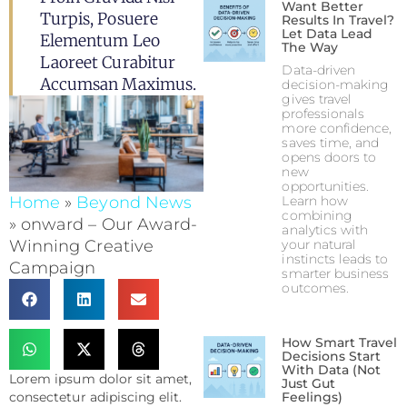
Want Better
Turpis, Posuere
Results In Travel?
Let Data Lead
Elementum Leo
The Way
Laoreet Curabitur
Data-driven
Accumsan Maximus.
decision-making
gives travel
professionals
more confidence,
saves time, and
opens doors to
new
opportunities.
Home
»
Beyond News
Learn how
combining
»
onward – Our Award-
analytics with
Winning Creative
your natural
instincts leads to
Campaign
smarter business
outcomes.
How Smart Travel
Decisions Start
With Data (Not
Lorem ipsum dolor sit amet,
Just Gut
consectetur adipiscing elit.
Feelings)